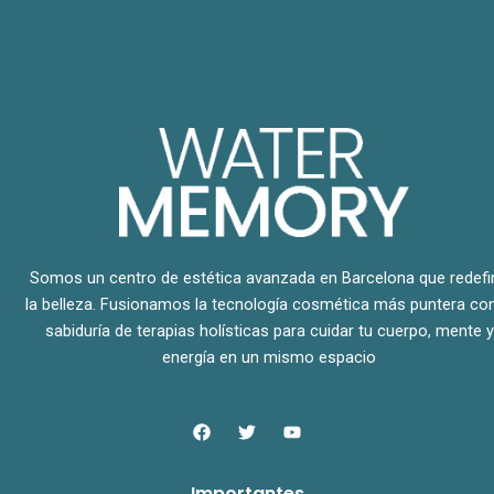
Somos un centro de estética avanzada en Barcelona que redefi
la belleza. Fusionamos la tecnología cosmética más puntera con
sabiduría de terapias holísticas para cuidar tu cuerpo, mente y
energía en un mismo espacio
F
T
Y
a
w
o
c
i
u
e
t
t
Importantes
b
t
u