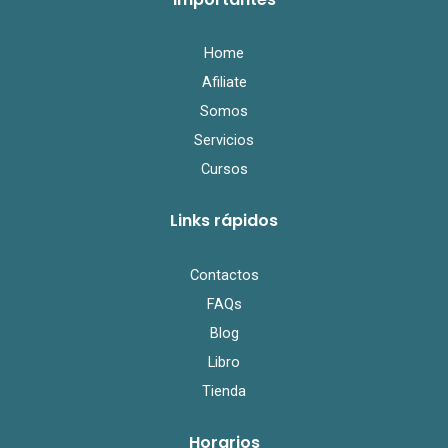
o
e
b
o
r
e
k
Home
Afiliate
Somos
Servicios
Cursos
Links rápidos
Contactos
FAQs
Blog
Libro
Tienda
Horarios