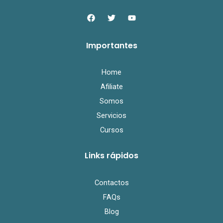
F
T
Y
a
w
o
c
i
u
e
t
t
Importantes
b
t
u
o
e
b
o
r
e
k
Home
Afiliate
Somos
Servicios
Cursos
Links rápidos
Contactos
FAQs
Blog