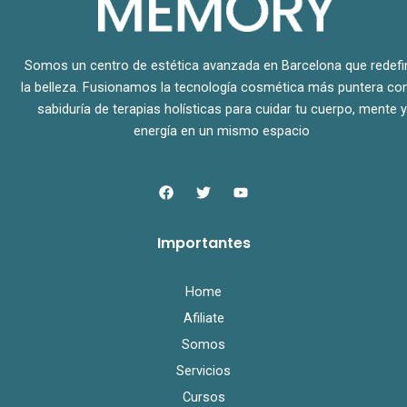
Somos un centro de estética avanzada en Barcelona que redefi
la belleza. Fusionamos la tecnología cosmética más puntera con
sabiduría de terapias holísticas para cuidar tu cuerpo, mente y
energía en un mismo espacio
F
T
Y
a
w
o
c
i
u
e
t
t
Importantes
b
t
u
o
e
b
o
r
e
k
Home
Afiliate
Somos
Servicios
Cursos