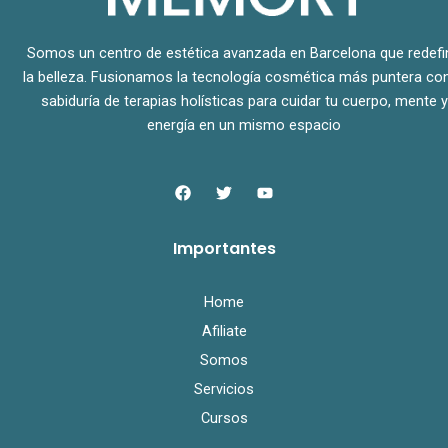
Somos un centro de estética avanzada en Barcelona que redefi
la belleza. Fusionamos la tecnología cosmética más puntera con
sabiduría de terapias holísticas para cuidar tu cuerpo, mente y
energía en un mismo espacio
F
T
Y
a
w
o
c
i
u
e
t
t
Importantes
b
t
u
o
e
b
o
r
e
k
Home
Afiliate
Somos
Servicios
Cursos