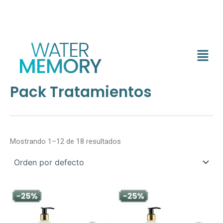
Ir
Nuevo Libro - EL BIOHAKING para el estrés de la vida
al
diaria - Descarga Aquí
contenido
Menú
Pack Tratamientos
Mostrando 1–12 de 18 resultados