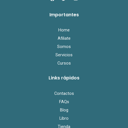
a
w
o
c
i
u
e
t
t
Importantes
b
t
u
o
e
b
o
r
e
k
Home
Afiliate
Somos
Servicios
Cursos
Links rápidos
Contactos
FAQs
Blog
Libro
Tienda