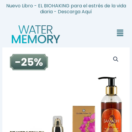
Ir
Nuevo Libro - EL BIOHAKING para el estrés de la vida
al
diaria - Descarga Aquí
contenido
Menú
Tratamiento
cuidado
Facial
Hombre
cantidad