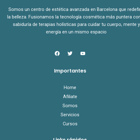
Somos un centro de estética avanzada en Barcelona que redefi
la belleza. Fusionamos la tecnología cosmética más puntera con
sabiduría de terapias holísticas para cuidar tu cuerpo, mente y
energía en un mismo espacio
F
T
Y
a
w
o
c
i
u
e
t
t
Importantes
b
t
u
o
e
b
o
r
e
k
Home
Afiliate
Somos
Servicios
Cursos
Links rápidos