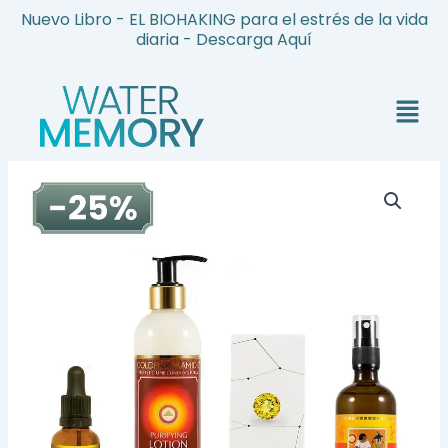
Ir
Nuevo Libro - EL BIOHAKING para el estrés de la vida
al
diaria - Descarga Aquí
contenido
Menú
Pack
tratamiento:
Masaje
Relax
cantidad