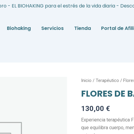
bro - EL BIOHAKING para el estrés de la vida diaria - Desc
Biohaking
Servicios
Tienda
Portal de Afi
FLORES
Inicio
/
Terapéutico
/
Flore
DE
FLORES DE 
BACH
-
AUTOESTIMA
130,00
€
cantidad
Experiencia terapéutica
que equilibra cuerpo, me