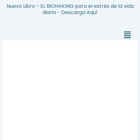
Ir
Nuevo Libro - EL BIOHAKING para el estrés de la vida
al
diaria - Descarga Aquí
contenido
Menú
FLORES
DE
BACH
-
SEGURIDAD
Y
CONFIANZA
cantidad