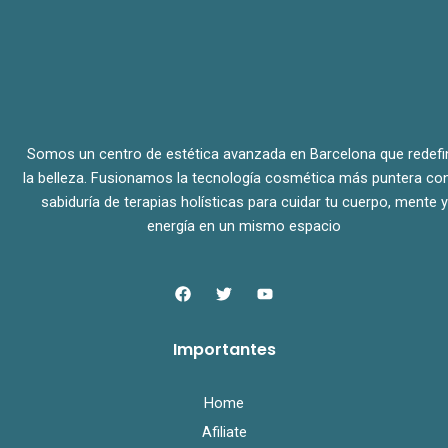
Somos un centro de estética avanzada en Barcelona que redefi
la belleza. Fusionamos la tecnología cosmética más puntera con
sabiduría de terapias holísticas para cuidar tu cuerpo, mente y
energía en un mismo espacio
F
T
Y
a
w
o
c
i
u
e
t
t
Importantes
b
t
u
o
e
b
o
r
e
k
Home
Afiliate