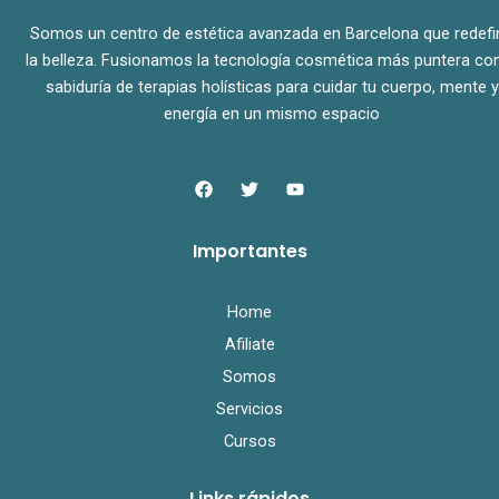
Somos un centro de estética avanzada en Barcelona que redefi
la belleza. Fusionamos la tecnología cosmética más puntera con
sabiduría de terapias holísticas para cuidar tu cuerpo, mente y
energía en un mismo espacio
F
T
Y
a
w
o
c
i
u
e
t
t
Importantes
b
t
u
o
e
b
o
r
e
k
Home
Afiliate
Somos
Servicios
Cursos
Links rápidos