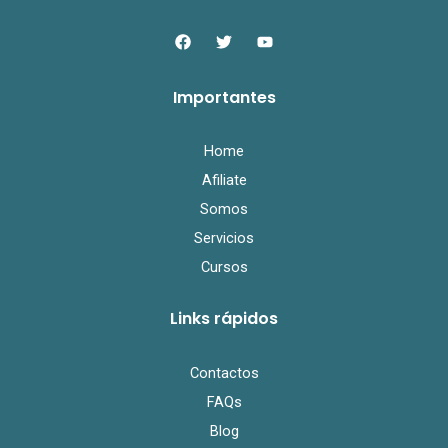
F
T
Y
a
w
o
c
i
u
e
t
t
Importantes
b
t
u
o
e
b
o
r
e
k
Home
Afiliate
Somos
Servicios
Cursos
Links rápidos
Contactos
FAQs
Blog