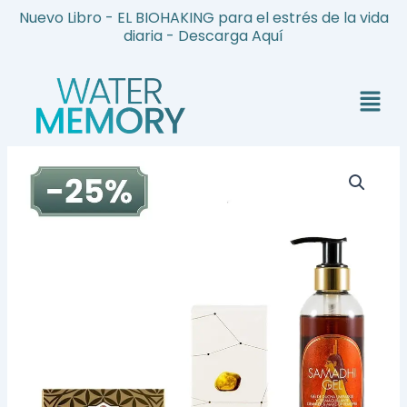
Ir
Nuevo Libro - EL BIOHAKING para el estrés de la vida
al
diaria - Descarga Aquí
contenido
Menú
Tratamiento
Hidratacion
y
Juventud
Oro
22K
cantidad