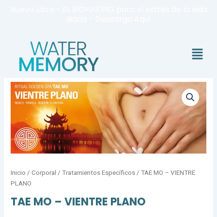
Ir
Nuevo Libro - EL BIOHAKING para el estrés de la vida
al
diaria - Descarga Aquí
contenido
Menú
TAE
MO
-
VIENTRE
PLANO
cantidad
Inicio
/
Corporal
/
Tratamientos Específicos
/ TAE MO – VIENTRE
PLANO
TAE MO – VIENTRE PLANO