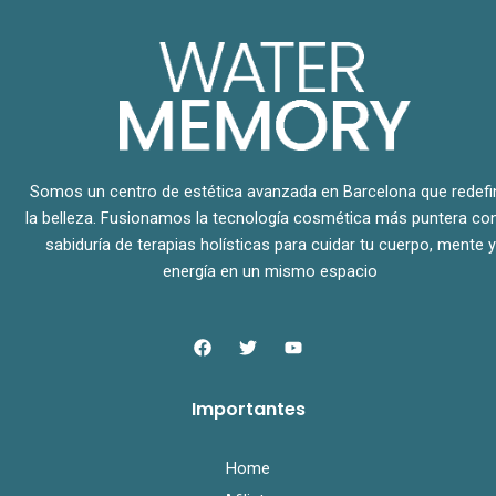
Somos un centro de estética avanzada en Barcelona que redefi
la belleza. Fusionamos la tecnología cosmética más puntera con
sabiduría de terapias holísticas para cuidar tu cuerpo, mente y
energía en un mismo espacio
F
T
Y
a
w
o
c
i
u
e
t
t
Importantes
b
t
u
o
e
b
o
r
e
k
Home