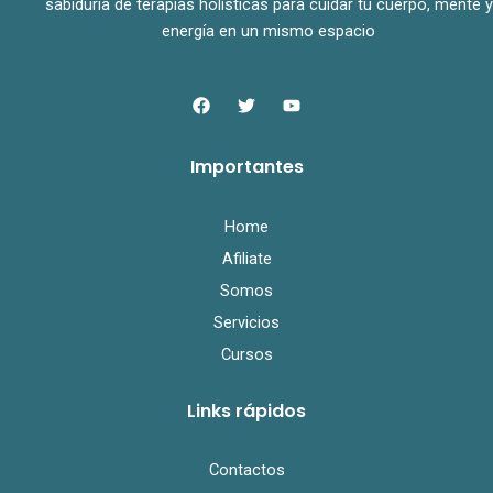
sabiduría de terapias holísticas para cuidar tu cuerpo, mente y
energía en un mismo espacio
F
T
Y
a
w
o
c
i
u
e
t
t
Importantes
b
t
u
o
e
b
o
r
e
k
Home
Afiliate
Somos
Servicios
Cursos
Links rápidos
Contactos