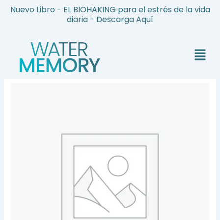
Ir
Nuevo Libro - EL BIOHAKING para el estrés de la vida
al
diaria - Descarga Aquí
contenido
Menú
PEDICURA
HOLÍSTICA
RELAX
cantidad