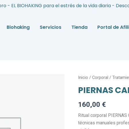
bro - EL BIOHAKING para el estrés de la vida diaria - Desc
Biohaking
Servicios
Tienda
Portal de Afi
PIERNAS
Inicio
/
Corporal
/
Tratamie
CANSADAS
PIERNAS C
cantidad
160,00
€
Ritual corporal PIERNAS
técnicas manuales profe