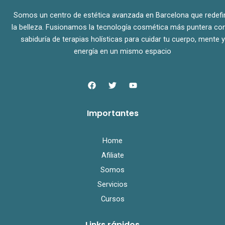
Somos un centro de estética avanzada en Barcelona que redefi
la belleza. Fusionamos la tecnología cosmética más puntera con
sabiduría de terapias holísticas para cuidar tu cuerpo, mente y
energía en un mismo espacio
F
T
Y
a
w
o
c
i
u
e
t
t
Importantes
b
t
u
o
e
b
o
r
e
k
Home
Afiliate
Somos
Servicios
Cursos
Links rápidos