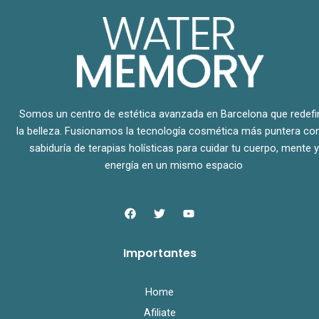
Somos un centro de estética avanzada en Barcelona que redefi
la belleza. Fusionamos la tecnología cosmética más puntera con
sabiduría de terapias holísticas para cuidar tu cuerpo, mente y
energía en un mismo espacio
F
T
Y
a
w
o
c
i
u
e
t
t
Importantes
b
t
u
o
e
b
o
r
e
k
Home
Afiliate