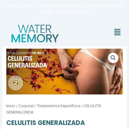
Ir
Nuevo Libro - EL BIOHAKING para el estrés de la vida
al
diaria - Descarga Aquí
contenido
Menú
CELULITIS
GENERALIZADA
cantidad
Inicio
/
Corporal
/
Tratamientos Específicos
/ CELULITIS
GENERALIZADA
CELULITIS GENERALIZADA