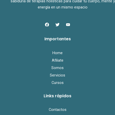
sabiduría de terapias holísticas para cuidar tu cuerpo, mente y
energía en un mismo espacio
F
T
Y
a
w
o
c
i
u
e
t
t
Importantes
b
t
u
o
e
b
o
r
e
k
Home
Afiliate
Somos
Servicios
Cursos
Links rápidos
Contactos