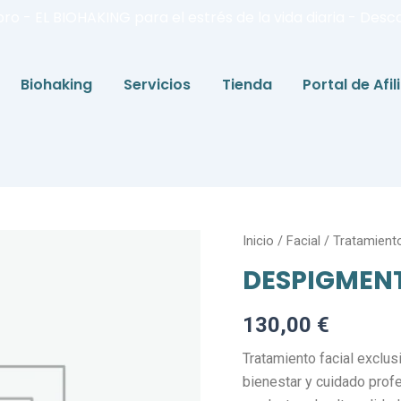
bro - EL BIOHAKING para el estrés de la vida diaria - Desc
Biohaking
Servicios
Tienda
Portal de Afi
DESPIGMENTANTE
Inicio
/
Facial
/
Tratamient
cantidad
DESPIGMEN
130,00
€
Tratamiento facial excl
bienestar y cuidado profe