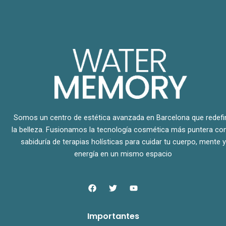
Somos un centro de estética avanzada en Barcelona que redefi
la belleza. Fusionamos la tecnología cosmética más puntera con
sabiduría de terapias holísticas para cuidar tu cuerpo, mente y
energía en un mismo espacio
F
T
Y
a
w
o
c
i
u
e
t
t
Importantes
b
t
u
o
e
b