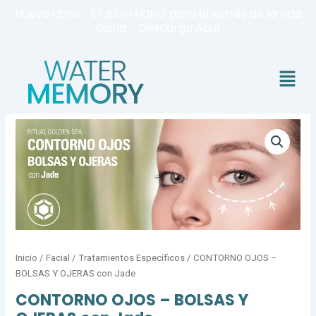
Ir
Nuevo Libro - EL BIOHAKING para el estrés de la vida
al
diaria - Descarga Aquí
contenido
Menú
CONTORNO
OJOS
-
BOLSAS
Y
OJERAS
con
Jade
cantidad
Inicio
/
Facial
/
Tratamientos Específicos
/ CONTORNO OJOS –
BOLSAS Y OJERAS con Jade
CONTORNO OJOS – BOLSAS Y