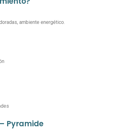
amiento?
s doradas, ambiente energético.
ón
ades
 – Pyramide