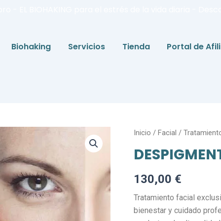
bro - EL BIOHAKING para el estrés de la vida diaria - Desc
Biohaking
Servicios
Tienda
Portal de Afi
DESPIGMENTANTE
Inicio
/
Facial
/
Tratamient
cantidad
DESPIGMEN
130,00
€
Tratamiento facial excl
bienestar y cuidado profe