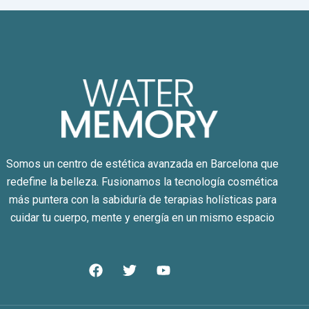
Somos un centro de estética avanzada en Barcelona que
redefine la belleza. Fusionamos la tecnología cosmética
más puntera con la sabiduría de terapias holísticas para
cuidar tu cuerpo, mente y energía en un mismo espacio
F
T
Y
a
w
o
c
i
u
e
t
t