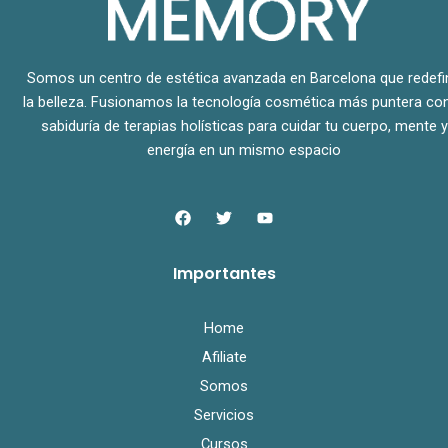
Somos un centro de estética avanzada en Barcelona que redefi
la belleza. Fusionamos la tecnología cosmética más puntera con
sabiduría de terapias holísticas para cuidar tu cuerpo, mente y
energía en un mismo espacio
F
T
Y
a
w
o
c
i
u
e
t
t
Importantes
b
t
u
o
e
b
o
r
e
k
Home
Afiliate
Somos
Servicios
Cursos