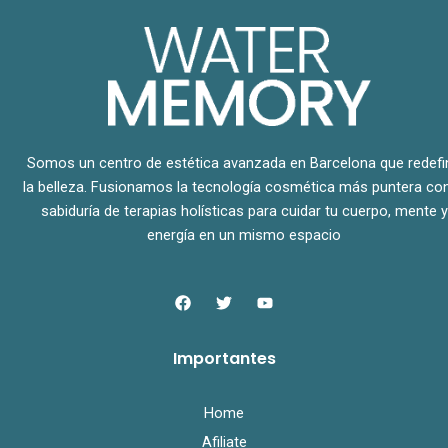
Somos un centro de estética avanzada en Barcelona que redefi
la belleza. Fusionamos la tecnología cosmética más puntera con
sabiduría de terapias holísticas para cuidar tu cuerpo, mente y
energía en un mismo espacio
F
T
Y
a
w
o
c
i
u
e
t
t
Importantes
b
t
u
o
e
b
o
r
e
k
Home
Afiliate