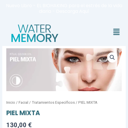
Ir
Nuevo Libro - EL BIOHAKING para el estrés de la vida
al
diaria - Descarga Aquí
contenido
Menú
PIEL
MIXTA
cantidad
Inicio
/
Facial
/
Tratamientos Específicos
/ PIEL MIXTA
PIEL MIXTA
130,00
€