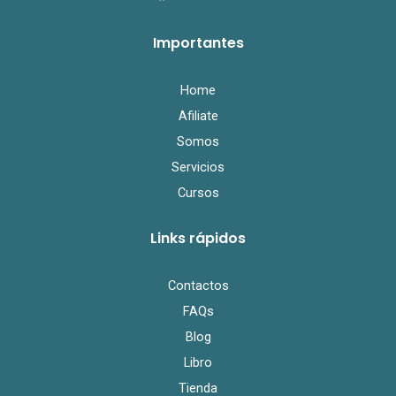
c
i
u
e
t
t
Importantes
b
t
u
o
e
b
o
r
e
k
Home
Afiliate
Somos
Servicios
Cursos
Links rápidos
Contactos
FAQs
Blog
Libro
Tienda