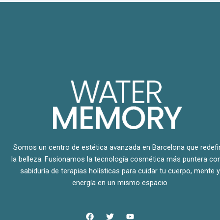
Somos un centro de estética avanzada en Barcelona que redefi
la belleza. Fusionamos la tecnología cosmética más puntera con
sabiduría de terapias holísticas para cuidar tu cuerpo, mente y
energía en un mismo espacio
F
T
Y
a
w
o