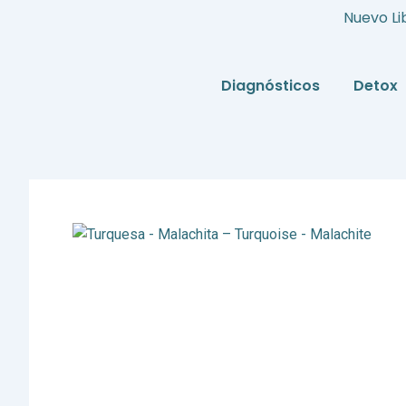
Ir
Nuevo Li
al
contenido
Diagnósticos
Detox