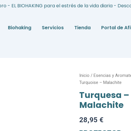
bro - EL BIOHAKING para el estrés de la vida diaria - Desc
Biohaking
Servicios
Tienda
Portal de Af
Turquesa
Inicio
/
Esencias y Aromat
-
Turquoise – Malachite
Malachita
Turquesa – 
–
Turquoise
Malachite
-
Malachite
cantidad
28,95
€