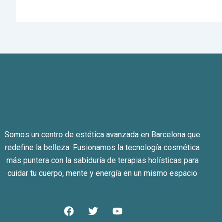
Somos un centro de estética avanzada en Barcelona que
redefine la belleza. Fusionamos la tecnología cosmética
más puntera con la sabiduría de terapias holísticas para
cuidar tu cuerpo, mente y energía en un mismo espacio
F
T
Y
a
w
o