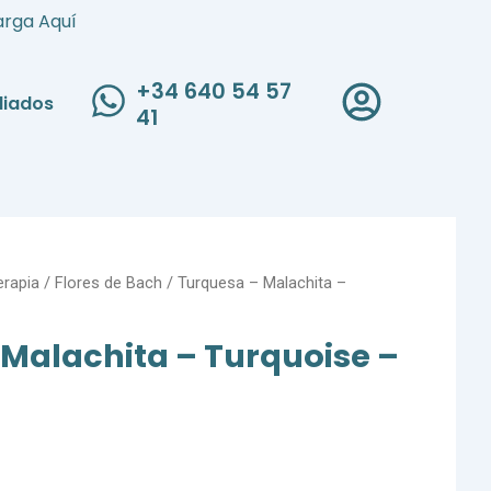
arga Aquí
+34 640 54 57
iliados
41
erapia
/
Flores de Bach
/ Turquesa – Malachita –
Malachita – Turquoise –