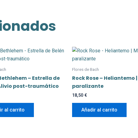
cionados
Bach
Flores de Bach
 Bethlehem – Estrella de
Rock Rose – Heliantemo 
 Alivio post-traumático
paralizante
18,50
€
r al carrito
Añadir al carrito