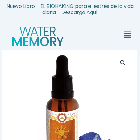
Ir
Nuevo Libro - EL BIOHAKING para el estrés de la vida
al
diaria - Descarga Aquí
contenido
Menú
Communication
-
Sinergia
Mineral
cantidad