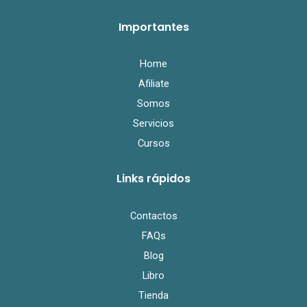
c
i
u
e
t
t
Importantes
b
t
u
o
e
b
o
r
e
k
Home
Afiliate
Somos
Servicios
Cursos
Links rápidos
Contactos
FAQs
Blog
Libro
Tienda