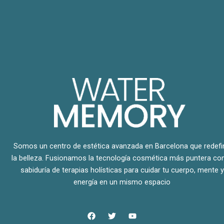
Somos un centro de estética avanzada en Barcelona que redefi
la belleza. Fusionamos la tecnología cosmética más puntera con
sabiduría de terapias holísticas para cuidar tu cuerpo, mente y
energía en un mismo espacio
F
T
Y
a
w
o