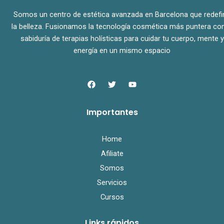
Somos un centro de estética avanzada en Barcelona que redefi
la belleza. Fusionamos la tecnología cosmética más puntera con
sabiduría de terapias holísticas para cuidar tu cuerpo, mente y
energía en un mismo espacio
F
T
Y
a
w
o
c
i
u
e
t
t
Importantes
b
t
u
o
e
b
o
r
e
k
Home
Afiliate
Somos
Servicios
Cursos
Links rápidos