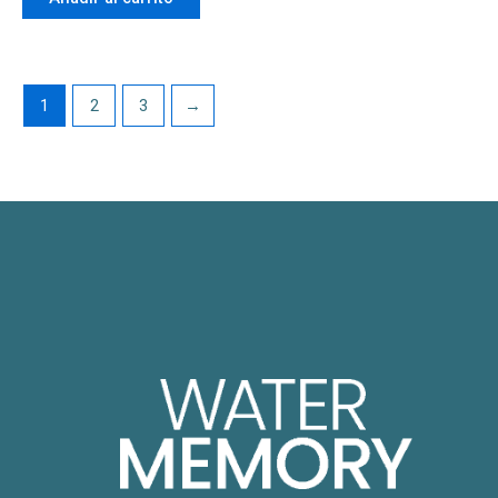
1
2
3
→