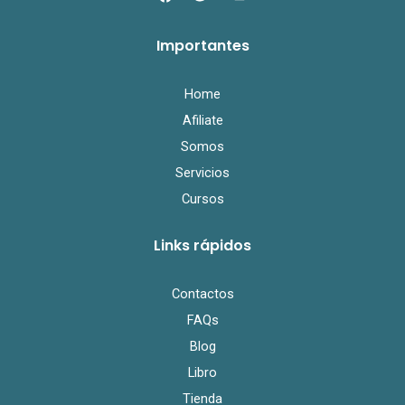
a
w
o
c
i
u
e
t
t
Importantes
b
t
u
o
e
b
o
r
e
k
Home
Afiliate
Somos
Servicios
Cursos
Links rápidos
Contactos
FAQs
Blog
Libro
Tienda