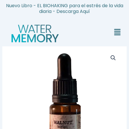
Ir
Nuevo Libro - EL BIOHAKING para el estrés de la vida
al
diaria - Descarga Aquí
contenido
Menú
Walnut
-
Nogal
|
Ayuda
en
los
cambios
cantidad