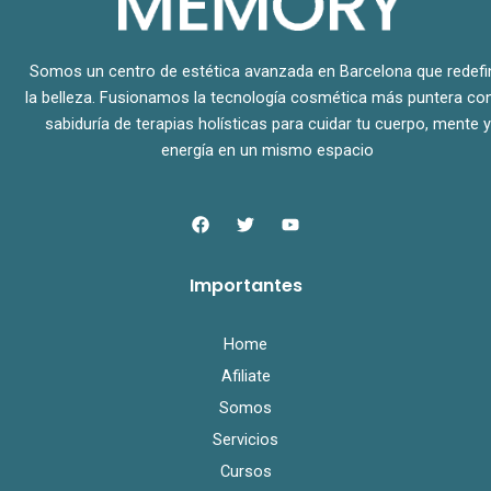
Somos un centro de estética avanzada en Barcelona que redefi
la belleza. Fusionamos la tecnología cosmética más puntera con
sabiduría de terapias holísticas para cuidar tu cuerpo, mente y
energía en un mismo espacio
F
T
Y
a
w
o
c
i
u
e
t
t
Importantes
b
t
u
o
e
b
o
r
e
k
Home
Afiliate
Somos
Servicios
Cursos