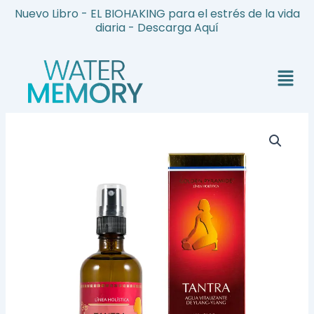
Ir
Nuevo Libro - EL BIOHAKING para el estrés de la vida
al
diaria - Descarga Aquí
contenido
Menú
Tantra
-
Bruma
Armonía
y
Sensibilidad
cantidad