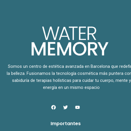
Somos un centro de estética avanzada en Barcelona que redefi
la belleza. Fusionamos la tecnología cosmética más puntera con
sabiduría de terapias holísticas para cuidar tu cuerpo, mente y
energía en un mismo espacio
F
T
Y
a
w
o
c
i
u
e
t
t
Importantes
b
t
u
o
e
b