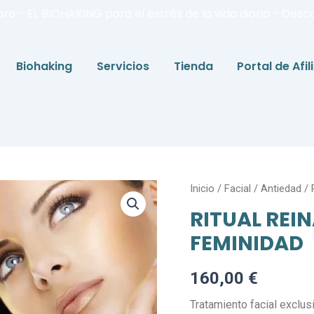
bro - EL BIOHAKING para el estrés de la vida diaria - Desc
Biohaking
Servicios
Tienda
Portal de Afi
RITUAL
Inicio
/
Facial
/
Antiedad
/ 
REINA
RITUAL REIN
DEL
NILO
FEMINIDAD
-
ANTIEDAD
FEMINIDAD
160,00
€
cantidad
Tratamiento facial excl