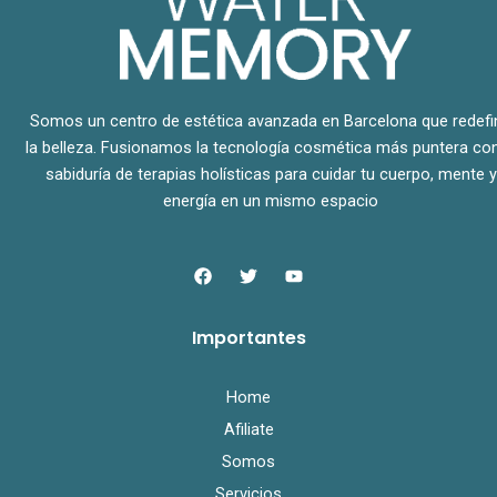
Somos un centro de estética avanzada en Barcelona que redefi
la belleza. Fusionamos la tecnología cosmética más puntera con
sabiduría de terapias holísticas para cuidar tu cuerpo, mente y
energía en un mismo espacio
F
T
Y
a
w
o
c
i
u
e
t
t
Importantes
b
t
u
o
e
b
o
r
e
k
Home
Afiliate
Somos
Servicios