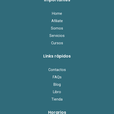
o
e
b
o
r
e
k
Home
Afiliate
Somos
Servicios
Cursos
Links rápidos
Contactos
FAQs
Blog
Libro
Tienda
Horarios