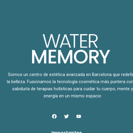
Somos un centro de estética avanzada en Barcelona que redefi
la belleza. Fusionamos la tecnología cosmética más puntera con
sabiduría de terapias holísticas para cuidar tu cuerpo, mente y
energía en un mismo espacio
F
T
Y
a
w
o
c
i
u
e
t
t
Importantes
b
t
u