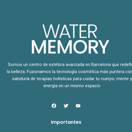
Somos un centro de estética avanzada en Barcelona que redefi
la belleza. Fusionamos la tecnología cosmética más puntera con
sabiduría de terapias holísticas para cuidar tu cuerpo, mente y
energía en un mismo espacio
F
T
Y
a
w
o
c
i
u
e
t
t
Importantes
b
t
u
o
e
b
o
r
e