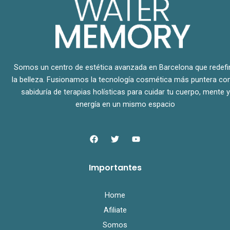
Somos un centro de estética avanzada en Barcelona que redefi
la belleza. Fusionamos la tecnología cosmética más puntera con
sabiduría de terapias holísticas para cuidar tu cuerpo, mente y
energía en un mismo espacio
F
T
Y
a
w
o
c
i
u
e
t
t
Importantes
b
t
u
o
e
b
o
r
e
k
Home
Afiliate
Somos