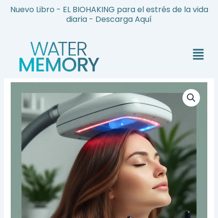
Ir
Nuevo Libro - EL BIOHAKING para el estrés de la vida
al
diaria - Descarga Aquí
contenido
Menú
Pack
Terapia
Capilar
Regenerativa
(10
Sesiones)
cantidad