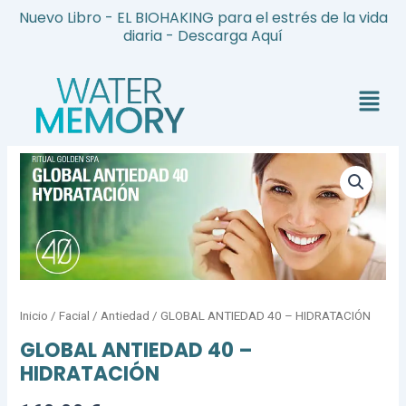
Ir
Nuevo Libro - EL BIOHAKING para el estrés de la vida
al
diaria - Descarga Aquí
contenido
Menú
GLOBAL
ANTIEDAD
40
-
HIDRATACIÓN
cantidad
Inicio
/
Facial
/
Antiedad
/ GLOBAL ANTIEDAD 40 – HIDRATACIÓN
GLOBAL ANTIEDAD 40 –
HIDRATACIÓN