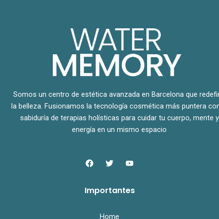
Somos un centro de estética avanzada en Barcelona que redefi
la belleza. Fusionamos la tecnología cosmética más puntera con
sabiduría de terapias holísticas para cuidar tu cuerpo, mente y
energía en un mismo espacio
F
T
Y
a
w
o
c
i
u
e
t
t
Importantes
b
t
u
o
e
b
o
r
e
k
Home