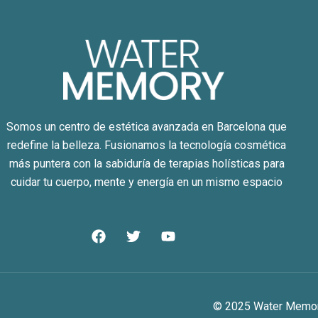
Somos un centro de estética avanzada en Barcelona que
redefine la belleza. Fusionamos la tecnología cosmética
más puntera con la sabiduría de terapias holísticas para
cuidar tu cuerpo, mente y energía en un mismo espacio
F
T
Y
a
w
o
c
i
u
e
t
t
b
t
u
o
e
b
© 2025 Water Memory
o
r
e