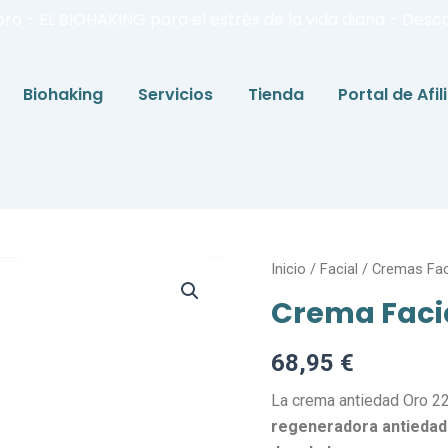
bro - EL BIOHAKING para el estrés de la vida diaria - Desc
Biohaking
Servicios
Tienda
Portal de Afi
Crema
Inicio
/
Facial
/
Cremas Fac
Facial
Crema Facia
Antiedad
Oro
22K
68,95
€
cantidad
La crema antiedad Oro 2
regeneradora antiedad