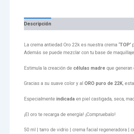
Descripción
Valoraciones (0)
La crema antiedad Oro 22k es nuestra crema
‘TOP’
p
Además se puede mezclar con tu base de maquillaj
Estimula la creación de
células madre
que generan c
Gracias a su suave color y al
ORO puro de 22K
, est
Especialmente
indicada
en piel castigada, seca, ma
¡El oro te recarga de energía! ¡Compruebalo!
50 ml | tarro de vidrio | crema facial regeneradora | 