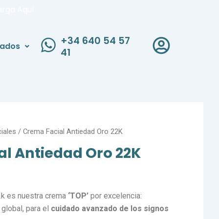
arga Aquí
+34 640 54 57
liados
41
iales
/ Crema Facial Antiedad Oro 22K
l Antiedad Oro 22K
2k es nuestra crema
‘TOP’
por excelencia:
global, para el
cuidado avanzado de los signos