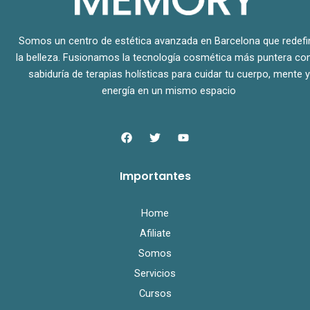
Somos un centro de estética avanzada en Barcelona que redefi
la belleza. Fusionamos la tecnología cosmética más puntera con
sabiduría de terapias holísticas para cuidar tu cuerpo, mente y
energía en un mismo espacio
F
T
Y
a
w
o
c
i
u
e
t
t
Importantes
b
t
u
o
e
b
o
r
e
k
Home
Afiliate
Somos
Servicios
Cursos