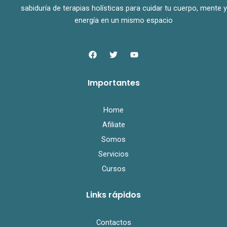
sabiduría de terapias holísticas para cuidar tu cuerpo, mente y
energía en un mismo espacio
F
T
Y
a
w
o
c
i
u
e
t
t
Importantes
b
t
u
o
e
b
o
r
e
k
Home
Afiliate
Somos
Servicios
Cursos
Links rápidos
Contactos