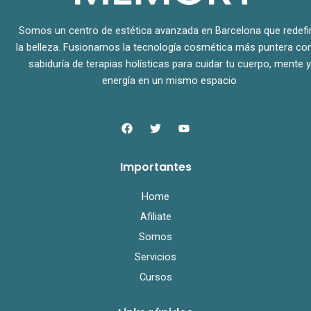
Somos un centro de estética avanzada en Barcelona que redefi
la belleza. Fusionamos la tecnología cosmética más puntera con
sabiduría de terapias holísticas para cuidar tu cuerpo, mente y
energía en un mismo espacio
F
T
Y
a
w
o
c
i
u
e
t
t
Importantes
b
t
u
o
e
b
o
r
e
Home
k
Afiliate
Somos
Servicios
Cursos