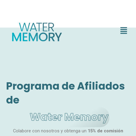
Ir
Nuevo Libro - EL BIOHAKING para el estrés de la vida
al
diaria - Descarga Aquí
contenido
Menú
Programa de Afiliados
de
Water Memory
Colabore con nosotros y obtenga un
15% de comisión